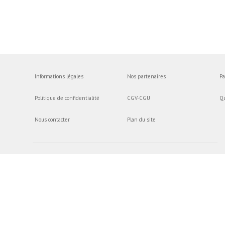
Informations légales
Nos partenaires
Pa
Politique de confidentialité
CGV-CGU
Q
Nous contacter
Plan du site