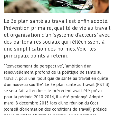
Le 3e plan santé au travail a été adopté mardi 8 décembre 2015 lors
Le 3e plan santé au travail est enfin adopté.
d'une réunion du Coct présidée par Myriam El Khomri.
Prévention primaire, qualité de vie au travail
DR - Ministère du Travail
et organisation d'un "système d'acteurs" avec
des partenaires sociaux qui réfléchissent à
une simplification des normes. Voici les
principaux points à retenir.
"Renversement de perspective", "ambition d'un
renouvellement profond de la politique de santé au
travail", pour une "politique de santé au travail en quête
d'un nouveau souffle". Le 3e plan santé au travail (PST 3)
se sera fait attendre – le précédent avait été prévu
pour la période 2010-2014, il a été prolongé. Adopté
mardi 8 décembre 2015 lors d'une réunion du Coct
(conseil d'orientation des conditions de travail) présidé