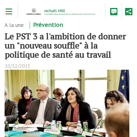
Aller
Toggle navigation
au
contenu
principal
A la une
Prévention
Le PST 3 a l'ambition de donner
un "nouveau souffle" à la
politique de santé au travail
10/12/2015