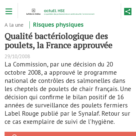
Aller
Toggle navigation
au
contenu
principal
A la une
Risques physiques
Qualité bactériologique des
poulets, la France approuvée
29/10/2008
La Commission, par une décision du 20
octobre 2008, a approuvé le programme
national de contrôles des salmonelles dans
les cheptels de poulets de chair français. Une
décision qui confirme le bilan positif de 16
années de surveillance des poulets fermiers
Label Rouge publié par le Synalaf. Retour sur
ce cas exemplaire de suivi de l'hygiène.