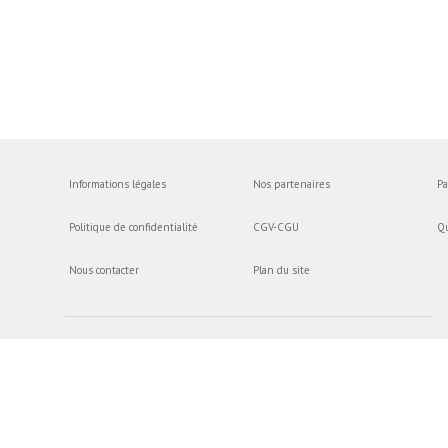
Informations légales
Nos partenaires
Pa
Politique de confidentialité
CGV-CGU
Q
Nous contacter
Plan du site