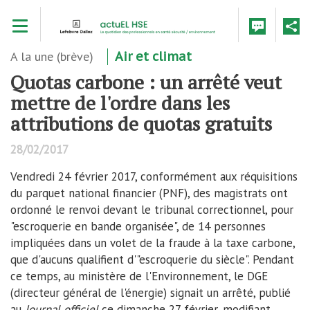
Aller
Toggle navigation
au
contenu
principal
A la une (brève)
Air et climat
Quotas carbone : un arrêté veut
mettre de l'ordre dans les
attributions de quotas gratuits
28/02/2017
Vendredi 24 février 2017, conformément aux réquisitions
du parquet national financier (PNF), des magistrats ont
ordonné le renvoi devant le tribunal correctionnel, pour
"escroquerie en bande organisée", de 14 personnes
impliquées dans un volet de la fraude à la taxe carbone,
que d'aucuns qualifient d'"escroquerie du siècle". Pendant
ce temps, au ministère de l'Environnement, le DGE
(directeur général de l'énergie) signait un arrêté, publié
au
Journal officiel
ce dimanche 27 février, modifiant