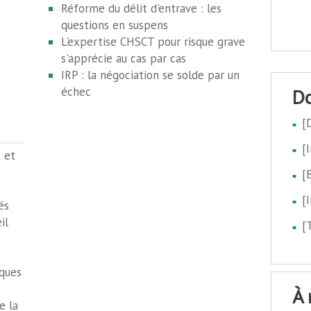
Réforme du délit d'entrave : les
questions en suspens
L'expertise CHSCT pour risque grave
s'apprécie au cas par cas
IRP : la négociation se solde par un
échec
[
[
 et
[
[
és
il
[
sques
à
e la