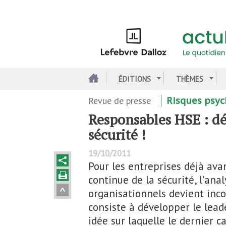
Aller
au
contenu
principal
ÉDITIONS
THÈMES
Revue de presse
Risques psyc
Responsables HSE : dé
sécurité !
19/10/2011
Pour les entreprises déjà av
continue de la sécurité, l'ana
organisationnels devient inco
consiste à développer le lea
idée sur laquelle le dernier ca