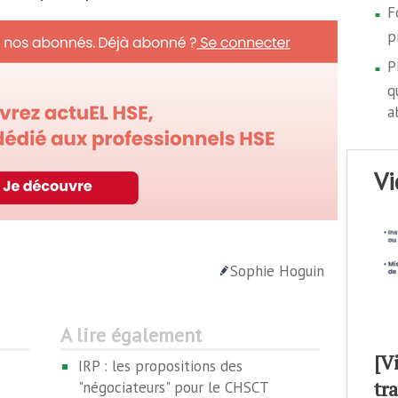
F
p
P
q
a
v
Sophie Hoguin
A lire également
[V
IRP : les propositions des
tr
"négociateurs" pour le CHSCT