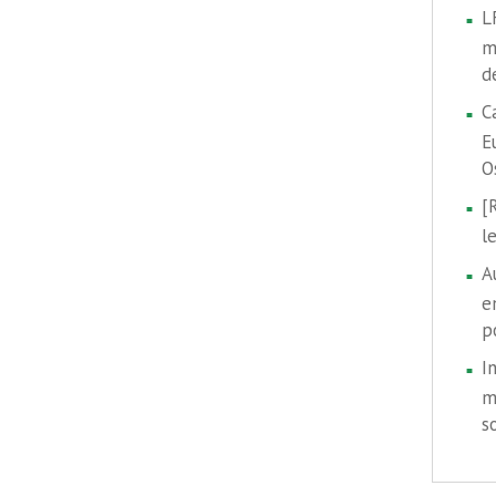
L
m
d
C
E
O
[
l
A
e
p
I
m
s