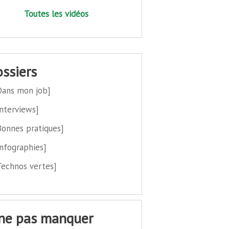
Toutes les vidéos
dossiers
Dans mon job]
Interviews]
Bonnes pratiques]
Infographies]
Technos vertes]
 ne pas manquer