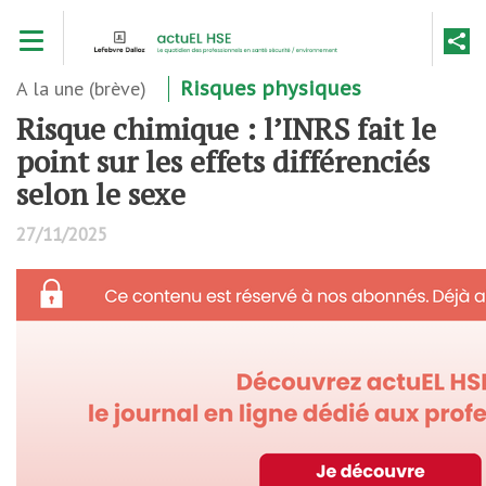
Aller
Toggle navigation
au
contenu
principal
A la une (brève)
Risques physiques
Risque chimique : l’INRS fait le
point sur les effets différenciés
selon le sexe
27/11/2025