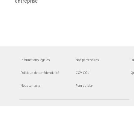
entreprise
Informations légales
Nos partenaires
Pa
Politique de confidentialité
CGV-CGU
Q
Nous contacter
Plan du site