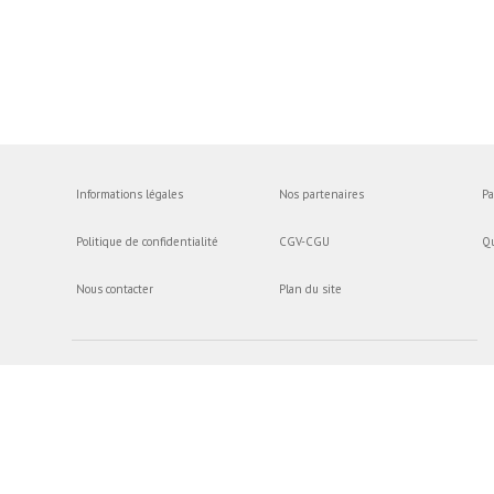
Informations légales
Nos partenaires
Pa
Politique de confidentialité
CGV-CGU
Q
Nous contacter
Plan du site