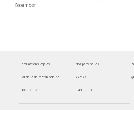
Bioamber
Informations légales
Nos partenaires
Pa
Politique de confidentialité
CGV-CGU
Q
Nous contacter
Plan du site