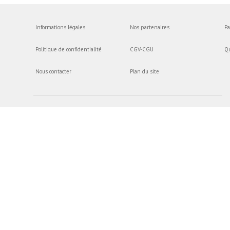
Informations légales
Nos partenaires
Pa
Politique de confidentialité
CGV-CGU
Q
Nous contacter
Plan du site