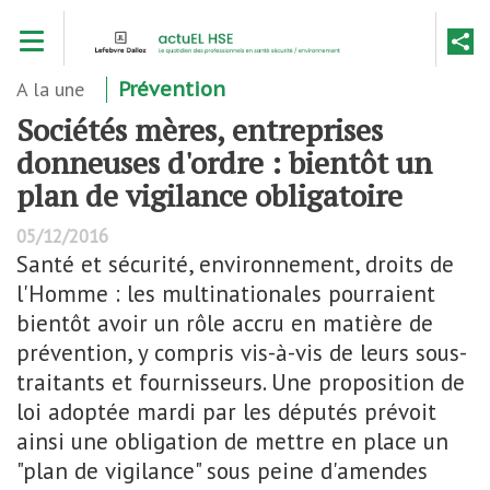
Aller
Toggle navigation
au
contenu
principal
A la une
Prévention
Sociétés mères, entreprises
donneuses d'ordre : bientôt un
plan de vigilance obligatoire
05/12/2016
Santé et sécurité, environnement, droits de
l'Homme : les multinationales pourraient
bientôt avoir un rôle accru en matière de
prévention, y compris vis-à-vis de leurs sous-
traitants et fournisseurs. Une proposition de
loi adoptée mardi par les députés prévoit
ainsi une obligation de mettre en place un
"plan de vigilance" sous peine d'amendes