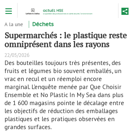
Aller
Toggle navigation
au
contenu
principal
A la une
Déchets
Supermarchés : le plastique reste
omniprésent dans les rayons
22/05/2026
Des bouteilles toujours très présentes, des
fruits et légumes bio souvent emballés, un
vrac en recul et un réemploi encore
marginal. L’enquête menée par Que Choisir
Ensemble et No Plastic In My Sea dans plus
de 1 600 magasins pointe le décalage entre
les objectifs de réduction des emballages
plastiques et les pratiques observées en
grandes surfaces.