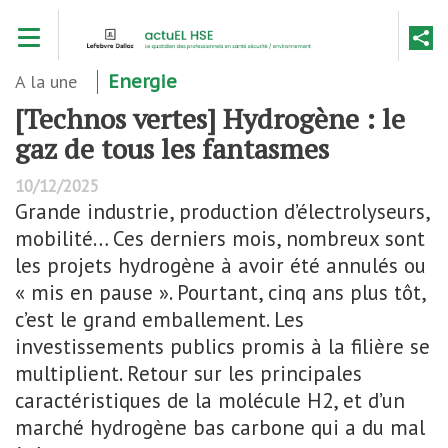
Aller
Toggle navigation
au
contenu
principal
A la une
Energie
[Technos vertes] Hydrogène : le
gaz de tous les fantasmes
10/12/2025
Grande industrie, production d’électrolyseurs,
mobilité… Ces derniers mois, nombreux sont
les projets hydrogène à avoir été annulés ou
« mis en pause ». Pourtant, cinq ans plus tôt,
c’est le grand emballement. Les
investissements publics promis à la filière se
multiplient. Retour sur les principales
caractéristiques de la molécule H2, et d’un
marché hydrogène bas carbone qui a du mal