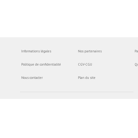
Informations légales
Nos partenaires
Pa
Politique de confidentialité
CGV-CGU
Q
Nous contacter
Plan du site