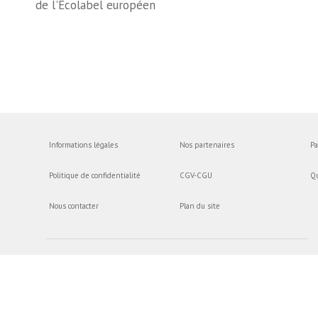
de l'Ecolabel européen
Informations légales
Nos partenaires
Pa
Politique de confidentialité
CGV-CGU
Q
Nous contacter
Plan du site