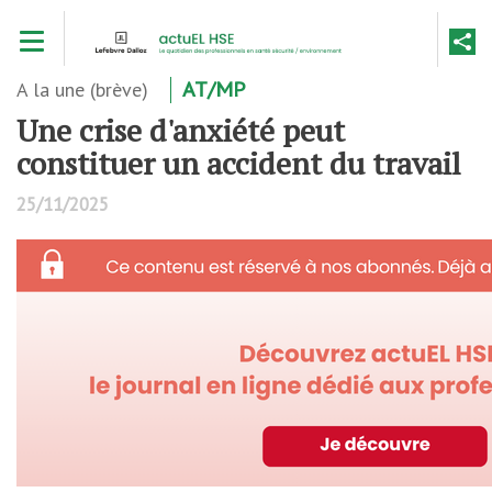
Aller
Toggle navigation
au
contenu
principal
A la une (brève)
AT/MP
Une crise d'anxiété peut
constituer un accident du travail
25/11/2025