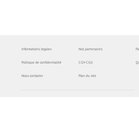
Informations légales
Nos partenaires
Pa
Politique de confidentialité
CGV-CGU
Q
Nous contacter
Plan du site