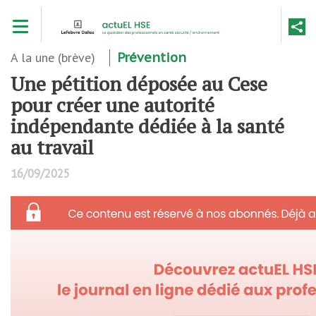
Aller
Toggle navigation
au
contenu
principal
A la une (brève)
Prévention
Une pétition déposée au Cese
pour créer une autorité
indépendante dédiée à la santé
au travail
16/09/2025