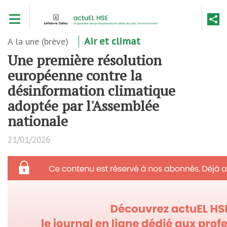
Aller
Toggle navigation
au
contenu
principal
A la une (brève)
Air et climat
Une première résolution
européenne contre la
désinformation climatique
adoptée par l'Assemblée
nationale
21/01/2026