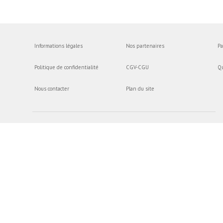
Informations légales
Nos partenaires
Pa
Politique de confidentialité
CGV-CGU
Q
Nous contacter
Plan du site