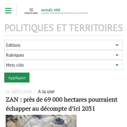
Aller
Toggle navigation
au
contenu
principal
POLITIQUES ET TERRITOIRES
Editions
Rubriques
Mots clés
A la une
Le
20/07/2026
ZAN : près de 69 000 hectares pourraient
échapper au décompte d’ici 2031