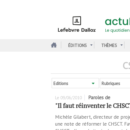
Aller
au
contenu
principal
ÉDITIONS
THÈMES
C
Editions
Rubriques
Paroles de
Le
09/06/2010
"Il faut réinventer le CHSC
Michèle Gilabert, directeur de pro
une note de réformer le CHSCT. Fa