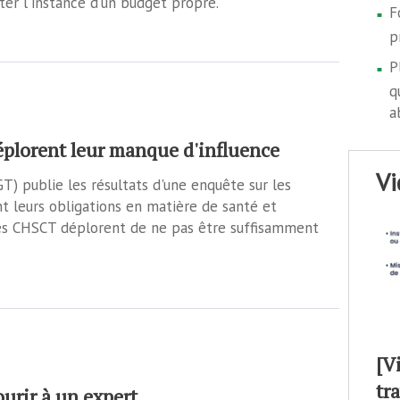
er l'instance d'un budget propre.
F
p
P
q
a
plorent leur manque d'influence
v
GT) publie les résultats d'une enquête sur les
t leurs obligations en matière de santé et
 les CHSCT déplorent de ne pas être suffisamment
[V
tr
urir à un expert