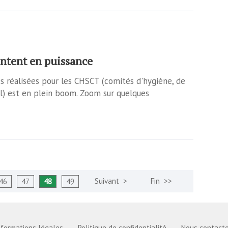
ntent en puissance
s réalisées pour les CHSCT (comités d'hygiène, de
il) est en plein boom. Zoom sur quelques
46
47
48
49
nformations légales
Politique de confidentialité
Nous contacte