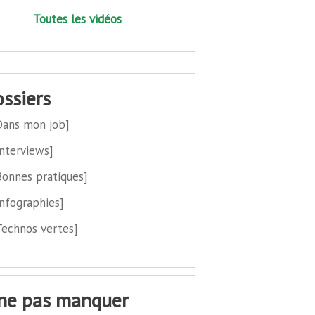
Toutes les vidéos
dossiers
Dans mon job]
Interviews]
Bonnes pratiques]
Infographies]
Technos vertes]
 ne pas manquer