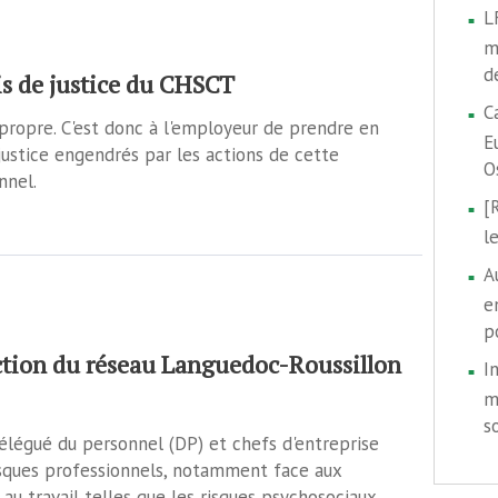
L
m
d
is de justice du CHSCT
C
ropre. C'est donc à l'employeur de prendre en
E
justice engendrés par les actions de cette
O
nnel.
[
l
A
e
p
ction du réseau Languedoc-Roussillon
I
m
s
élégué du personnel (DP) et chefs d'entreprise
risques professionnels, notamment face aux
u travail telles que les risques psychosociaux.