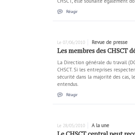
CHSCT, elle souhaite également dot
Réagir
Revue de presse
Le
07/06/2010
Les membres des CHSCT dé
La Direction générale du travail (D
CHSCT. Si les entreprises respecten
sécurité dans la majorité des cas,
entendus.
Réagir
A la une
Le
28/05/2010
Le CHSCT central peut reco