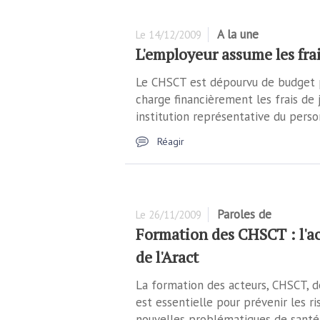
A la une
Le
14/12/2009
L'employeur assume les fra
Le CHSCT est dépourvu de budget p
charge financièrement les frais de 
institution représentative du perso
Réagir
Paroles de
Le
26/11/2009
Formation des CHSCT : l'a
de l'Aract
La formation des acteurs, CHSCT, d
est essentielle pour prévenir les 
nouvelles problématiques de santé a