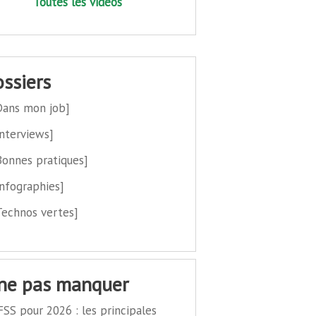
Toutes les vidéos
dossiers
Dans mon job]
Interviews]
Bonnes pratiques]
Infographies]
Technos vertes]
 ne pas manquer
FSS pour 2026 : les principales