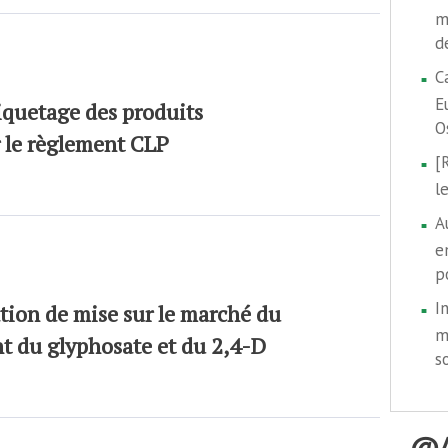
m
d
C
E
iquetage des produits
O
 le règlement CLP
[
l
A
e
p
I
ation de mise sur le marché du
m
t du glyphosate et du 2,4-D
s