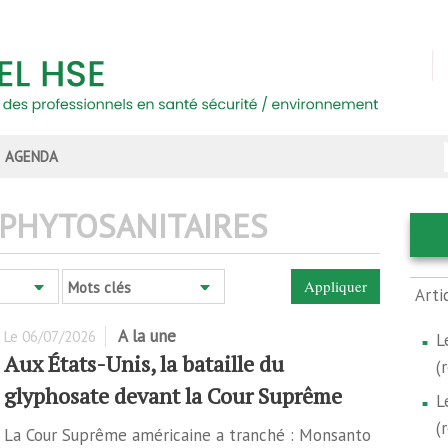
AGENDA
PHYTOSANITAIRES
Mots clés
Arti
A la une
Le
06/07/2026
L
Aux États-Unis, la bataille du
(
glyphosate devant la Cour Suprême
L
(
La Cour Suprême américaine a tranché : Monsanto