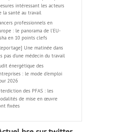
esures intéressant les acteurs
e la santé au travail
ancers professionnels en
urope : le panorama de l’EU-
sha en 10 points clefs
Reportage] Une matinée dans
es pas d’une médecin du travail
udit énergétique des
ntreprises : le mode d'emploi
our 2026
nterdiction des PFAS : les
odalités de mise en œuvre
ont fixées
@actuel hse sur twitter