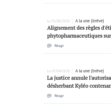
A la une (brève)
Le
03/06/2026
Alignement des règles d'ét
phytopharmaceutiques sur
Réagir
A la une (brève)
Le
07/04/2026
La justice annule l'autoris
désherbant Kyléo contenan
Réagir