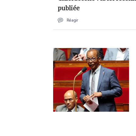
publiée
Réagir