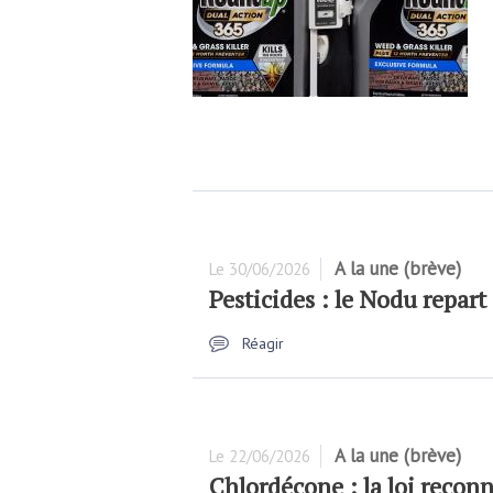
A la une (brève)
Le
30/06/2026
Pesticides : le Nodu repart
Réagir
A la une (brève)
Le
22/06/2026
Chlordécone : la loi reconna