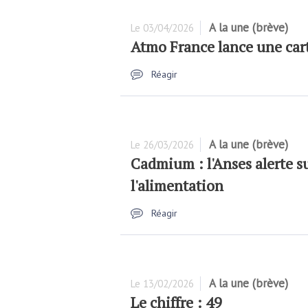
A la une (brève)
Le
03/04/2026
Atmo France lance une carte
Réagir
A la une (brève)
Le
26/03/2026
Cadmium : l'Anses alerte su
l'alimentation
Réagir
A la une (brève)
Le
13/02/2026
Le chiffre : 49