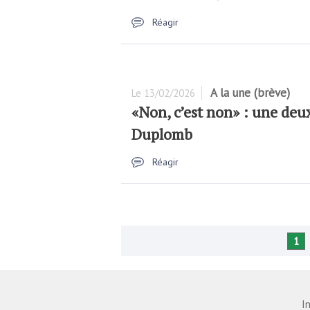
Réagir
A la une (brève)
Le
13/02/2026
«Non, c’est non» : une deu
Duplomb
Réagir
1
I