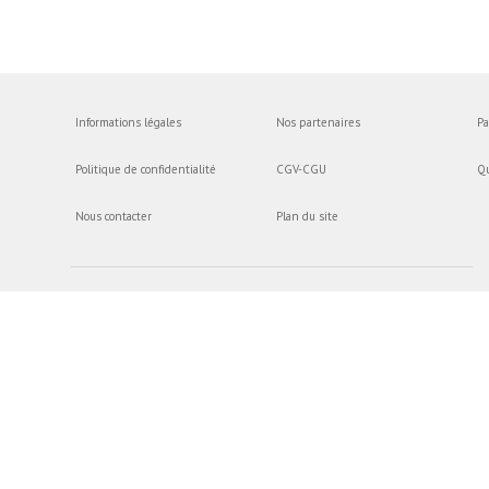
Informations légales
Nos partenaires
Pa
Politique de confidentialité
CGV-CGU
Q
Nous contacter
Plan du site