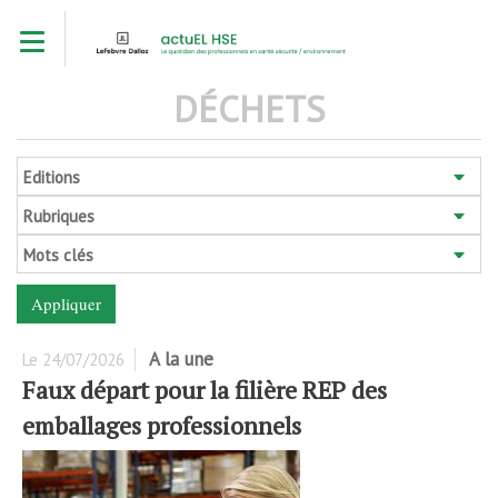
Aller
Toggle navigation
au
contenu
principal
DÉCHETS
Editions
Rubriques
Mots clés
A la une
Le
24/07/2026
Faux départ pour la filière REP des
emballages professionnels