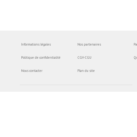
Informations légales
Nos partenaires
Pa
Politique de confidentialité
CGV-CGU
Q
Nous contacter
Plan du site