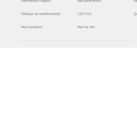
Informations légales
Nos partenaires
Pa
Politique de confidentialité
CGV-CGU
Q
Nous contacter
Plan du site