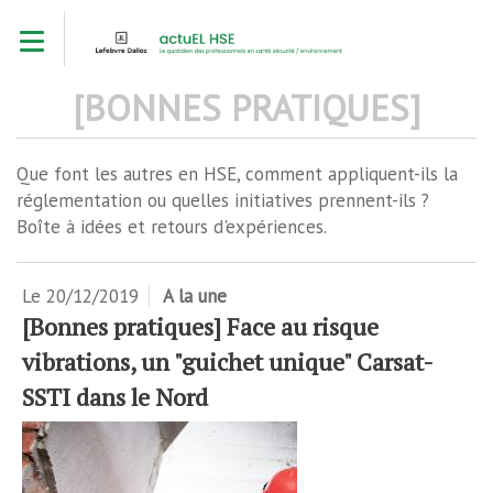
Aller
Toggle navigation
au
contenu
principal
[BONNES PRATIQUES]
Que font les autres en HSE, comment appliquent-ils la
réglementation ou quelles initiatives prennent-ils ?
Boîte à idées et retours d'expériences.
Le
20/12/2019
A la une
[Bonnes pratiques] Face au risque
vibrations, un "guichet unique" Carsat-
SSTI dans le Nord