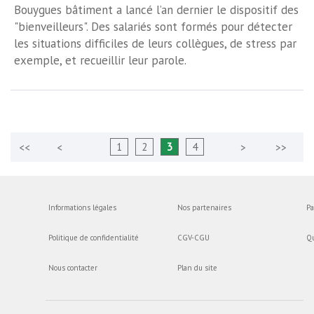
Bouygues bâtiment a lancé l’an dernier le dispositif des
"bienveilleurs". Des salariés sont formés pour détecter
les situations difficiles de leurs collègues, de stress par
exemple, et recueillir leur parole.
1
2
3
4
Informations légales
Nos partenaires
Pa
Politique de confidentialité
CGV-CGU
Q
Nous contacter
Plan du site