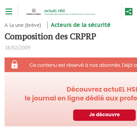
Aller
Toggle navigation
au
contenu
principal
A la une (brève)
Acteurs de la sécurité
Composition des CRPRP
18/02/2009