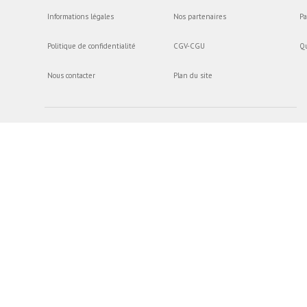
Informations légales
Nos partenaires
Pa
Politique de confidentialité
CGV-CGU
Q
Nous contacter
Plan du site