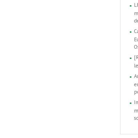
L
m
d
C
E
O
[
l
A
e
p
I
m
s