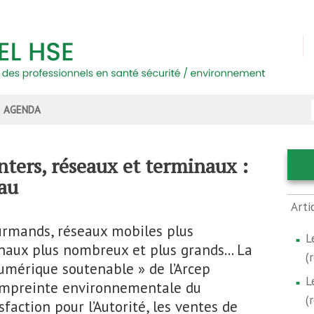
AGENDA
ters, réseaux et terminaux :
eau
Arti
urmands, réseaux mobiles plus
L
inaux plus nombreux et plus grands... La
(
umérique soutenable » de l’Arcep
L
’empreinte environnementale du
(
faction pour l’Autorité, les ventes de