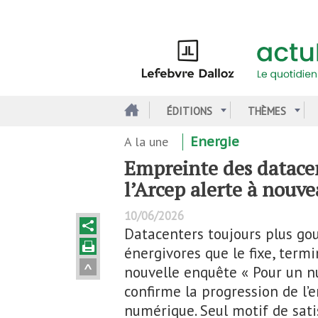
Aller
au
contenu
principal
ÉDITIONS
THÈMES
A la une
Energie
Empreinte des datacen
l’Arcep alerte à nouv
10/06/2026
Datacenters toujours plus go
énergivores que le fixe, term
nouvelle enquête « Pour un n
confirme la progression de l
numérique. Seul motif de satis