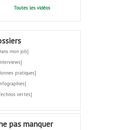
Toutes les vidéos
dossiers
Dans mon job]
Interviews]
Bonnes pratiques]
Infographies]
Technos vertes]
 ne pas manquer