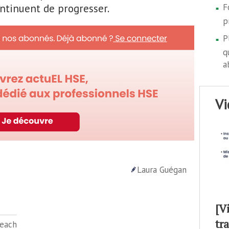
ntinuent de progresser.
F
p
P
q
a
v
Laura Guégan
[V
tr
Reach