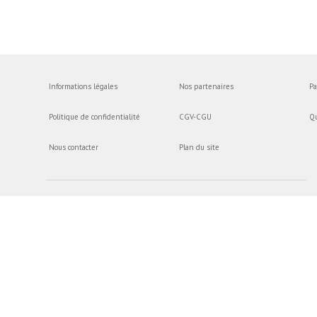
Informations légales
Nos partenaires
Pa
Politique de confidentialité
CGV-CGU
Q
Nous contacter
Plan du site