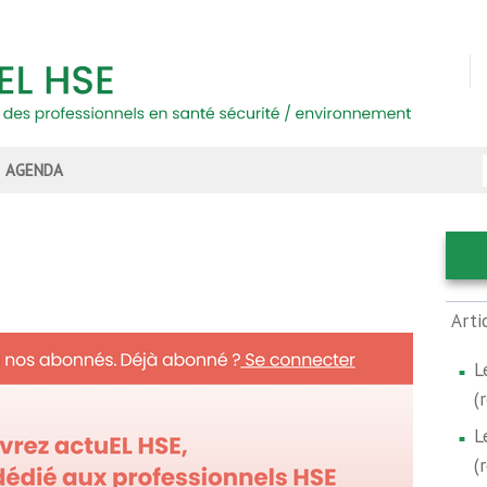
AGENDA
Arti
L
(
L
(