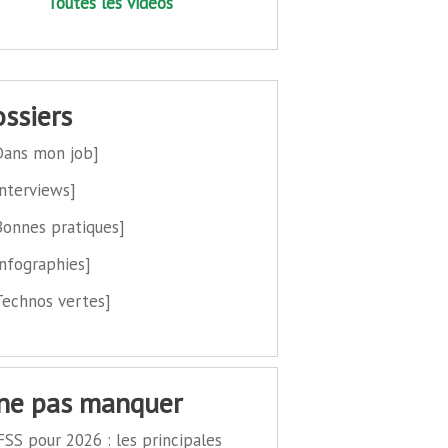
Toutes les vidéos
dossiers
Dans mon job]
Interviews]
Bonnes pratiques]
Infographies]
Technos vertes]
 ne pas manquer
FSS pour 2026 : les principales