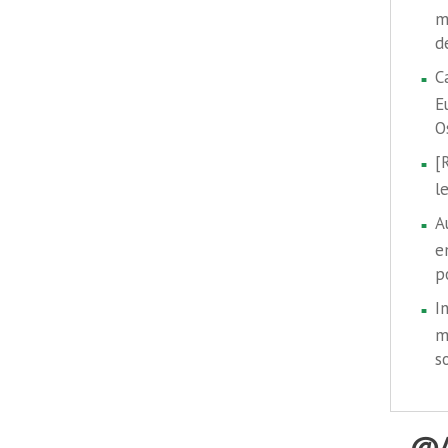
m
d
C
E
O
[
l
A
e
p
I
m
s