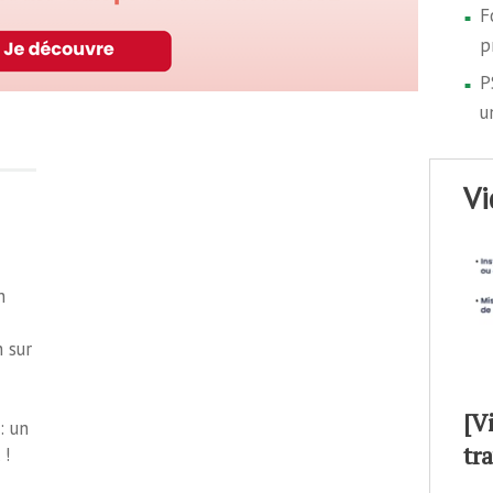
F
p
P
u
v
n
n sur
[V
: un
tr
 !