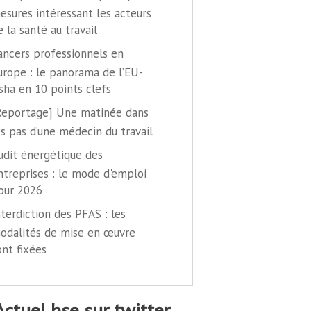
esures intéressant les acteurs
e la santé au travail
ancers professionnels en
urope : le panorama de l’EU-
sha en 10 points clefs
Reportage] Une matinée dans
es pas d’une médecin du travail
udit énergétique des
ntreprises : le mode d'emploi
our 2026
nterdiction des PFAS : les
odalités de mise en œuvre
ont fixées
@actuel hse sur twitter