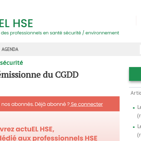
AGENDA
 sécurité
démissionne du CGDD
Arti
L
(
L
(