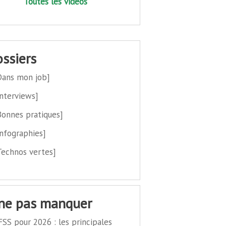
Toutes les vidéos
dossiers
Dans mon job]
Interviews]
Bonnes pratiques]
Infographies]
Technos vertes]
 ne pas manquer
FSS pour 2026 : les principales