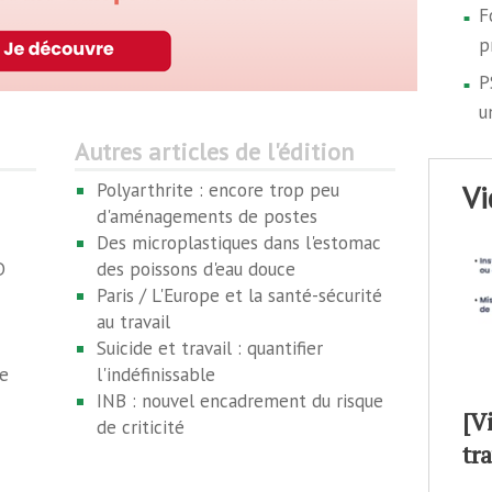
F
p
P
u
Autres articles de l'édition
v
Polyarthrite : encore trop peu
d'aménagements de postes
Des microplastiques dans l'estomac
D
des poissons d'eau douce
Paris / L'Europe et la santé-sécurité
au travail
Suicide et travail : quantifier
e
l'indéfinissable
INB : nouvel encadrement du risque
[V
de criticité
tr