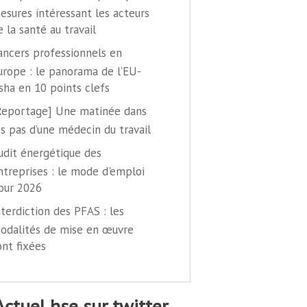
esures intéressant les acteurs
e la santé au travail
ancers professionnels en
urope : le panorama de l’EU-
sha en 10 points clefs
Reportage] Une matinée dans
es pas d’une médecin du travail
udit énergétique des
ntreprises : le mode d'emploi
our 2026
nterdiction des PFAS : les
odalités de mise en œuvre
ont fixées
@actuel hse sur twitter