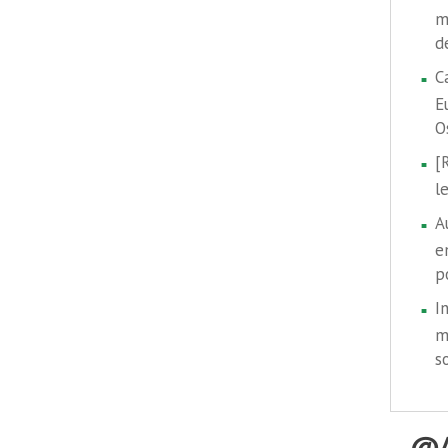
m
d
C
E
O
[
l
A
e
p
I
m
s