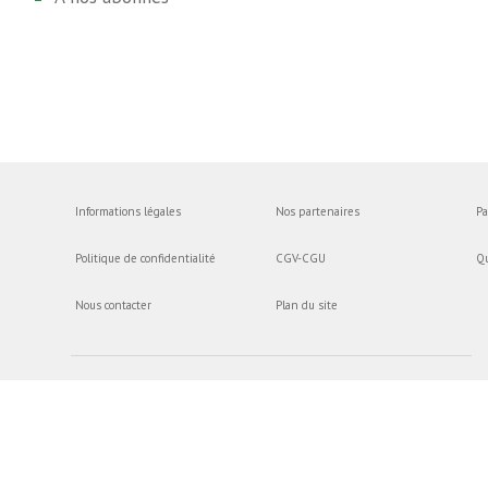
Informations légales
Nos partenaires
Pa
Politique de confidentialité
CGV-CGU
Q
Nous contacter
Plan du site