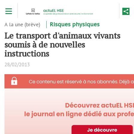
Aller
Toggle navigation
au
contenu
principal
A la une (brève)
Risques physiques
Le transport d'animaux vivants
soumis à de nouvelles
instructions
28/02/2013