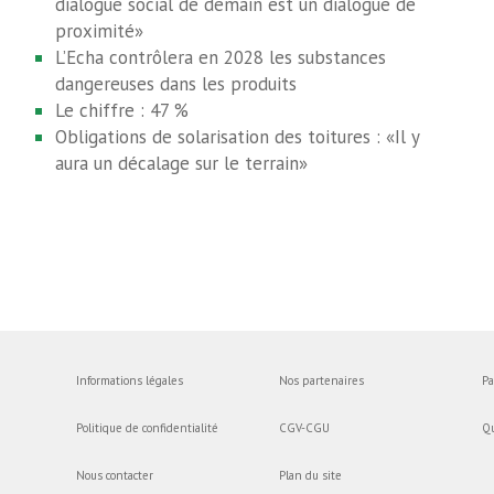
dialogue social de demain est un dialogue de
proximité»
L’Echa contrôlera en 2028 les substances
dangereuses dans les produits
Le chiffre : 47 %
Obligations de solarisation des toitures : «Il y
aura un décalage sur le terrain»
Informations légales
Nos partenaires
Pa
Politique de confidentialité
CGV-CGU
Q
Nous contacter
Plan du site