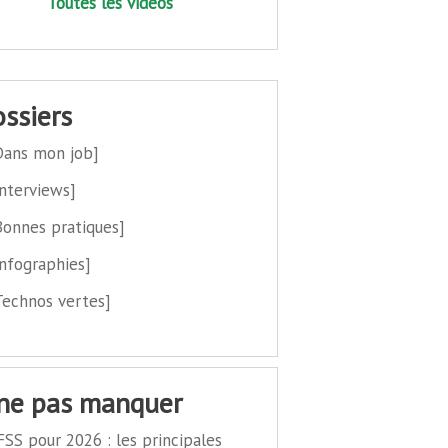
Toutes les vidéos
dossiers
Dans mon job]
Interviews]
Bonnes pratiques]
Infographies]
Technos vertes]
 ne pas manquer
FSS pour 2026 : les principales