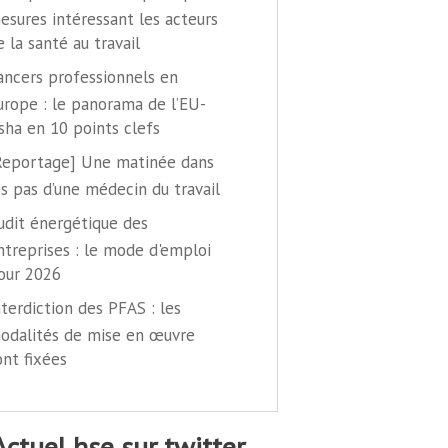
esures intéressant les acteurs
e la santé au travail
ancers professionnels en
urope : le panorama de l’EU-
sha en 10 points clefs
Reportage] Une matinée dans
es pas d’une médecin du travail
udit énergétique des
ntreprises : le mode d'emploi
our 2026
nterdiction des PFAS : les
odalités de mise en œuvre
ont fixées
@actuel hse sur twitter