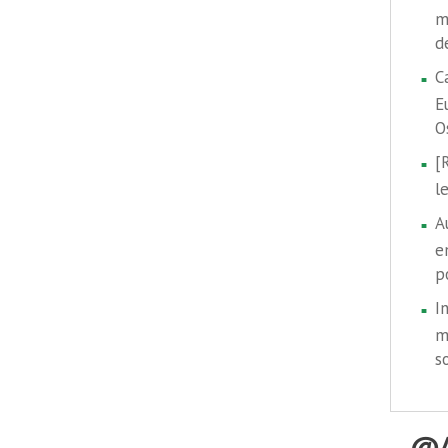
m
d
C
E
O
[
l
A
e
p
I
m
s