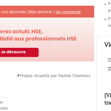
F
p
P
u
v
Propos recueillis par Pauline Chambost
[V
tr
an
usses