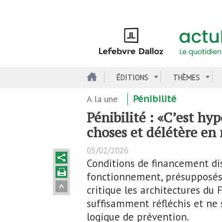
Aller
au
contenu
principal
ÉDITIONS
THÈMES
A la une
Pénibilité
Pénibilité : «C’est hy
choses et délétère en
05/02/2026
Conditions de financement di
fonctionnement, présupposés 
critique les architectures du F
suffisamment réfléchis et ne 
logique de prévention.