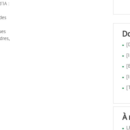
'IA :
 des
ues
dres,
[
[
[
[
[
à
L