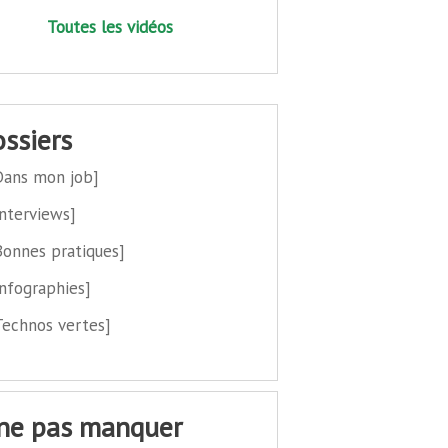
Toutes les vidéos
dossiers
Dans mon job]
Interviews]
Bonnes pratiques]
Infographies]
Technos vertes]
 ne pas manquer