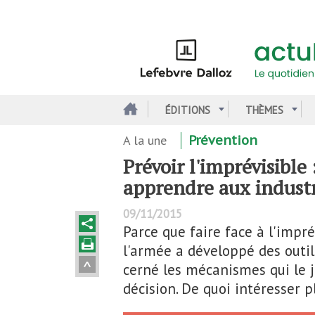
Aller
au
contenu
principal
ÉDITIONS
THÈMES
A la une
Prévention
Prévoir l'imprévisible
apprendre aux industr
09/11/2015
Parce que faire face à l'impré
l'armée a développé des outils
cerné les mécanismes qui le 
décision. De quoi intéresser pl