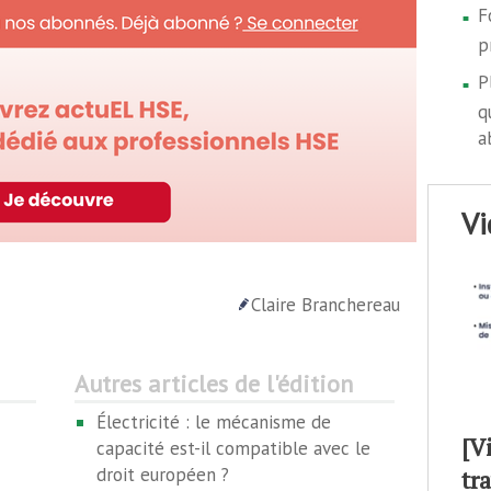
F
p
P
q
a
v
Claire Branchereau
Autres articles de l'édition
Électricité : le mécanisme de
[V
capacité est-il compatible avec le
droit européen ?
tr