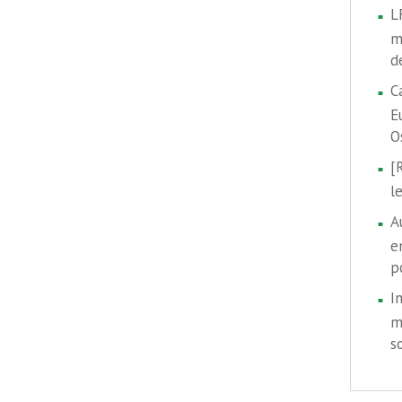
L
m
d
C
E
O
[
l
A
e
p
I
m
s