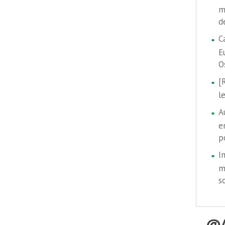
m
d
C
E
O
[
l
A
e
p
I
m
s