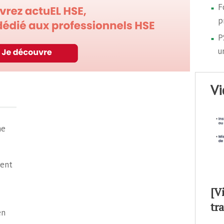
F
p
P
u
v
ne
gent
[V
tr
en