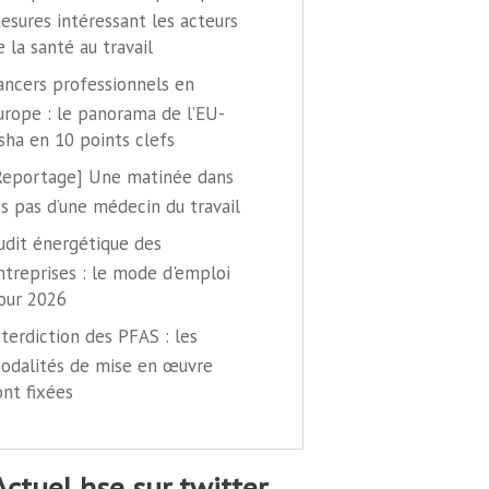
esures intéressant les acteurs
e la santé au travail
ancers professionnels en
urope : le panorama de l’EU-
sha en 10 points clefs
Reportage] Une matinée dans
es pas d’une médecin du travail
udit énergétique des
ntreprises : le mode d'emploi
our 2026
nterdiction des PFAS : les
odalités de mise en œuvre
ont fixées
@actuel hse sur twitter