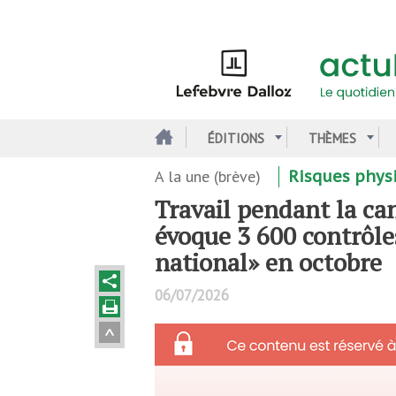
Aller
au
contenu
principal
ÉDITIONS
THÈMES
A la une (brève)
Risques phys
Travail pendant la ca
évoque 3 600 contrôle
national» en octobre
06/07/2026