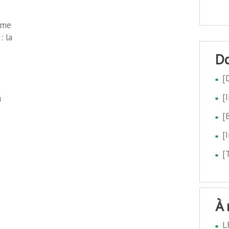
ême
: la
[
[
u
[
[
[
à
L