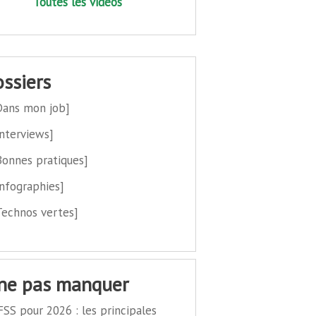
Toutes les vidéos
dossiers
Dans mon job]
Interviews]
Bonnes pratiques]
Infographies]
Technos vertes]
 ne pas manquer
FSS pour 2026 : les principales