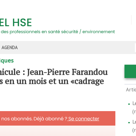
AGENDA
iques
nicule : Jean-Pierre Farandou
s en un mois et un «cadrage
Arti
L
(
L
(