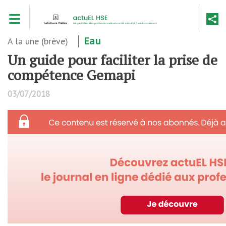
Aller
Toggle navigation
au
contenu
principal
A la une (brève)
Eau
Un guide pour faciliter la prise de
compétence Gemapi
03/07/2018