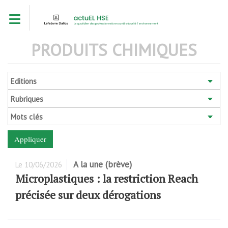
Aller
Toggle navigation
au
contenu
principal
PRODUITS CHIMIQUES
Editions
Rubriques
Mots clés
A la une (brève)
Le
10/06/2026
Microplastiques : la restriction Reach
précisée sur deux dérogations