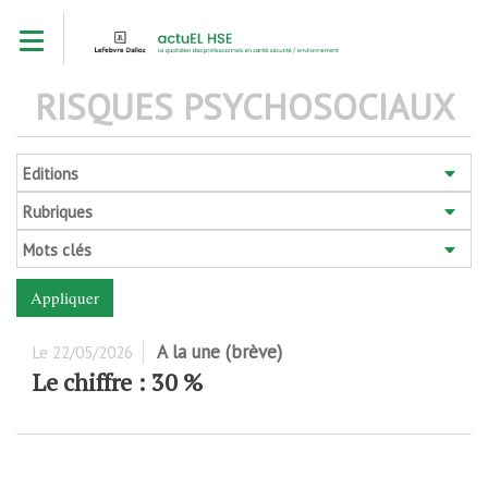
Aller
Toggle navigation
au
contenu
principal
RISQUES PSYCHOSOCIAUX
Editions
Rubriques
Mots clés
A la une (brève)
Le
22/05/2026
Le chiffre : 30 %