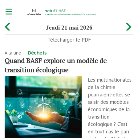
Aller
Toggle navigation
au
contenu
principal
jeudi 21 mai 2026
Télécharger le PDF
A la une
Déchets
Quand BASF explore un modèle de
transition écologique
Les multinationales
de la chimie
pourraient-elles se
saisir des modèles
économiques de la
transition
écologique ? C’est
en tout cas le pari