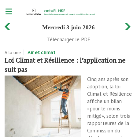
Aller
Toggle navigation
au
contenu
principal
mercredi 3 juin 2026
Télécharger le PDF
A la une
Air et climat
Loi Climat et Résilience : l’application ne
suit pas
Cinq ans après son
adoption, la loi
Climat et Résilience
affiche un bilan
«pour le moins
mitigé», selon trois
rapporteures de la
Commission du