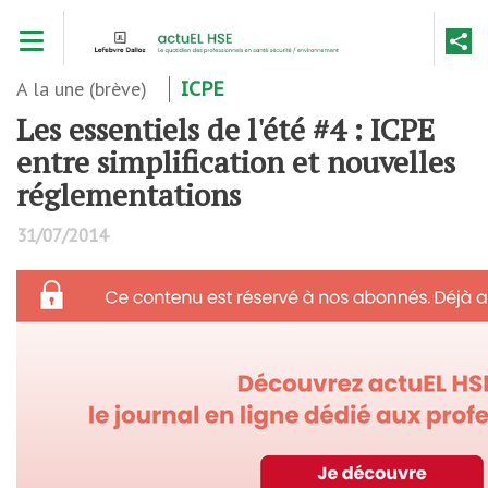
Aller
Toggle navigation
au
contenu
principal
A la une (brève)
ICPE
Les essentiels de l'été #4 : ICPE
entre simplification et nouvelles
réglementations
31/07/2014