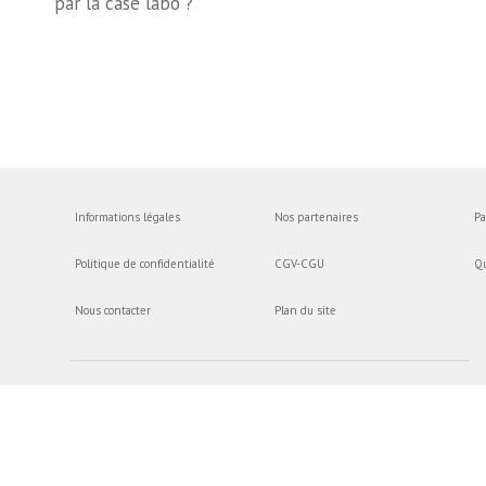
par la case labo ?
Informations légales
Nos partenaires
Pa
Politique de confidentialité
CGV-CGU
Q
Nous contacter
Plan du site