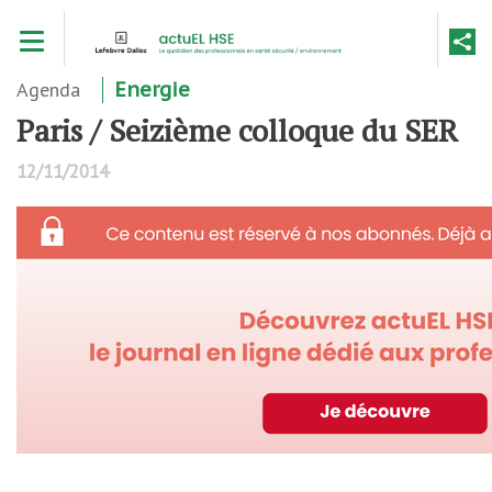
Aller
Toggle navigation
au
contenu
principal
Agenda
Energie
Paris / Seizième colloque du SER
12/11/2014