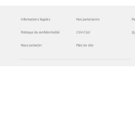
Informations légales
Nos partenaires
Pa
Politique de confidentialité
CGV-CGU
Q
Nous contacter
Plan du site