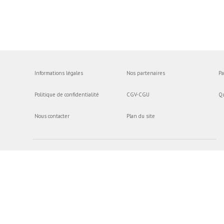
Informations légales
Nos partenaires
Pa
Politique de confidentialité
CGV-CGU
Q
Nous contacter
Plan du site