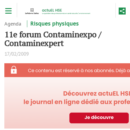
Aller
Toggle navigation
au
contenu
principal
Agenda
Risques physiques
11e forum Contaminexpo /
Contaminexpert
17/02/2009