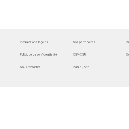
Informations légales
Nos partenaires
Pa
Politique de confidentialité
CGV-CGU
Q
Nous contacter
Plan du site