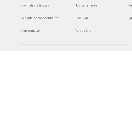
Informations légales
Nos partenaires
Pa
Politique de confidentialité
CGV-CGU
Q
Nous contacter
Plan du site