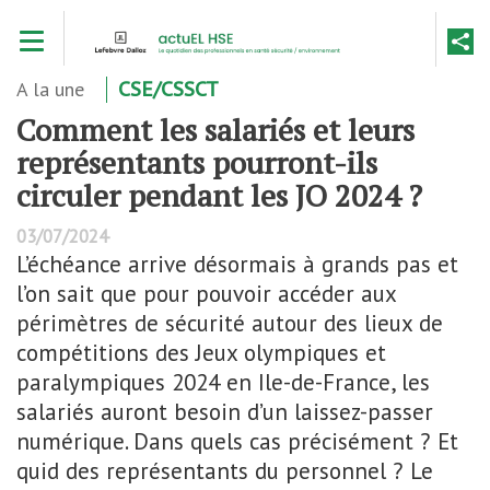
Aller
Toggle navigation
au
contenu
principal
A la une
CSE/CSSCT
Comment les salariés et leurs
représentants pourront-ils
circuler pendant les JO 2024 ?
03/07/2024
L’échéance arrive désormais à grands pas et
l’on sait que pour pouvoir accéder aux
périmètres de sécurité autour des lieux de
compétitions des Jeux olympiques et
paralympiques 2024 en Ile-de-France, les
salariés auront besoin d’un laissez-passer
numérique. Dans quels cas précisément ? Et
quid des représentants du personnel ? Le