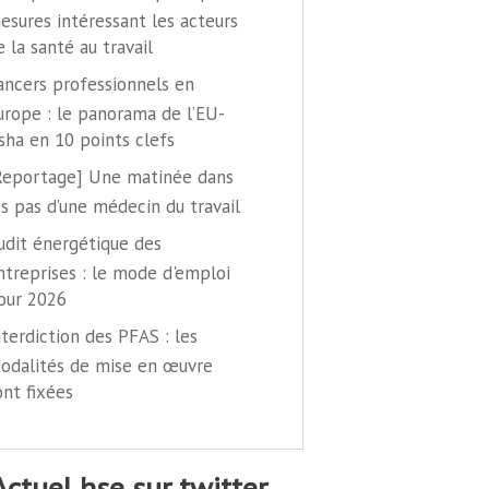
esures intéressant les acteurs
e la santé au travail
ancers professionnels en
urope : le panorama de l’EU-
sha en 10 points clefs
Reportage] Une matinée dans
es pas d’une médecin du travail
udit énergétique des
ntreprises : le mode d'emploi
our 2026
nterdiction des PFAS : les
odalités de mise en œuvre
ont fixées
@actuel hse sur twitter