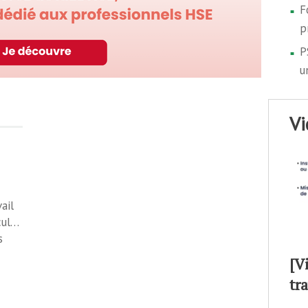
F
p
P
u
v
ail
cul…
s
[V
tr