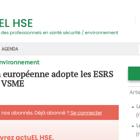
AGENDA
'environnement
 européenne adopte les ESRS
e VSME
Arti
L
(
L
(