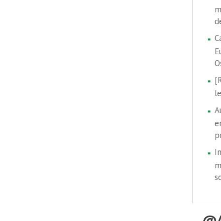
m
d
C
E
O
[
l
A
e
p
I
m
s