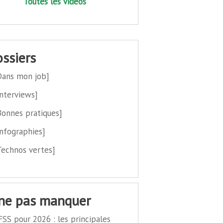
Toutes les vidéos
dossiers
Dans mon job]
Interviews]
Bonnes pratiques]
Infographies]
Technos vertes]
 ne pas manquer
FSS pour 2026 : les principales