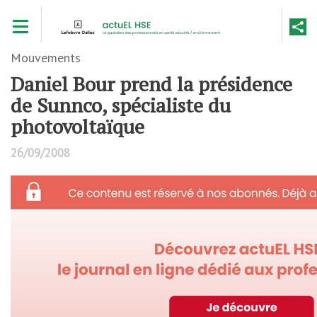
Aller
Toggle navigation
au
contenu
principal
Mouvements
Daniel Bour prend la présidence
de Sunnco, spécialiste du
photovoltaïque
26/09/2008