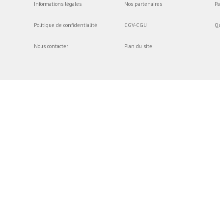
Informations légales
Nos partenaires
Pa
Politique de confidentialité
CGV-CGU
Q
Nous contacter
Plan du site