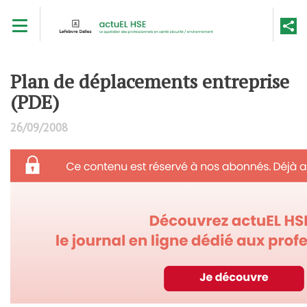
Aller
Toggle navigation
au
contenu
principal
Plan de déplacements entreprise
(PDE)
26/09/2008