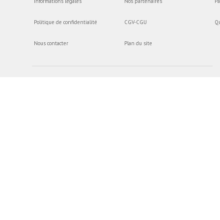
Informations légales
Nos partenaires
Pa
Politique de confidentialité
CGV-CGU
Q
Nous contacter
Plan du site