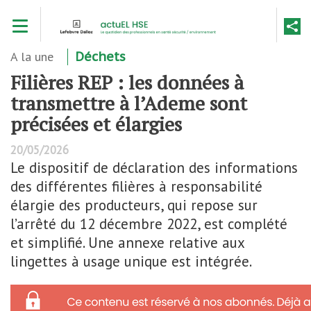
Aller
Toggle navigation
au
contenu
principal
A la une
Déchets
Filières REP : les données à
transmettre à l’Ademe sont
précisées et élargies
20/05/2026
Le dispositif de déclaration des informations
des différentes filières à responsabilité
élargie des producteurs, qui repose sur
l’arrêté du 12 décembre 2022, est complété
et simplifié. Une annexe relative aux
lingettes à usage unique est intégrée.